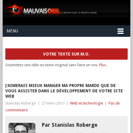
MENU
VOTRE TEXTE SUR M.O.
Soumettez une idée ou texte original sans faire un sou.
Plus
.
J’AIMERAIS MIEUX MANGER MA PROPRE MARDE QUE DE
VOUS ASSISTER DANS LE DÉVELOPPEMENT DE VOTRE SITE
WEB
Stanislas Roberge
|
27 mars 2015
|
Web et technologie
|
Pas de
commentaire
Par Stanislas Roberge