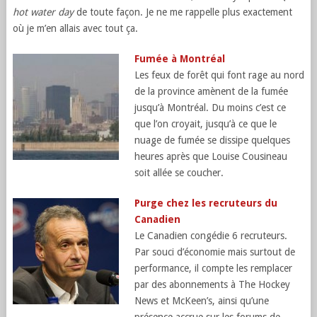
hot water day
de toute façon. Je ne me rappelle plus exactement
où je m’en allais avec tout ça.
Fumée à Montréal
Les feux de forêt qui font rage au nord
de la province amènent de la fumée
jusqu’à Montréal. Du moins c’est ce
que l’on croyait, jusqu’à ce que le
nuage de fumée se dissipe quelques
heures après que Louise Cousineau
soit allée se coucher.
Purge chez les recruteurs du
Canadien
Le Canadien congédie 6 recruteurs.
Par souci d’économie mais surtout de
performance, il compte les remplacer
par des abonnements à The Hockey
News et McKeen’s, ainsi qu’une
présence accrue sur les forums de