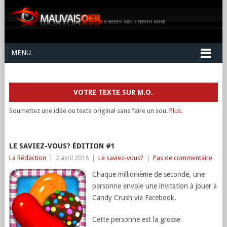
MENU
VOTRE TEXTE SUR M.O.
Soumettez une idée ou texte original sans faire un sou.
Plus
.
LE SAVIEZ-VOUS? ÉDITION #1
La Rédaction
|
2 avril 2015
|
Le saviez-vous?
|
Pas de commentaire
Chaque millionième de seconde, une
personne envoie une invitation à jouer à
Candy Crush via Facebook.
Cette personne est la grosse