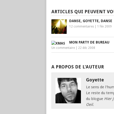
ARTICLES QUI PEUVENT VO
DANSE, GOYETTE, DANSE
12 commentaires
|
1 fév 2009
MON PARTY DE BUREAU
Un commentaire
|
22 déc 2008
A PROPOS DE L'AUTEUR
Goyette
Le sens de l'hum
Le reste du temp
du blogue
Hier j
Oeil
.