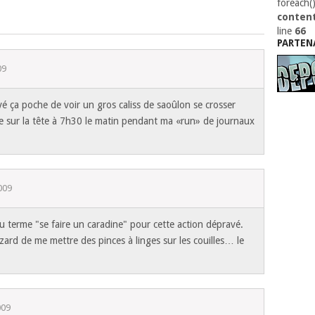
foreach(
content
line
66
PARTEN
09
uvé ça poche de voir un gros caliss de saoûlon se crosser
ue sur la tête à 7h30 le matin pendant ma «run» de journaux
2009
u terme "se faire un caradine" pour cette action dépravé.
zard de me mettre des pinces à linges sur les couilles… le
009