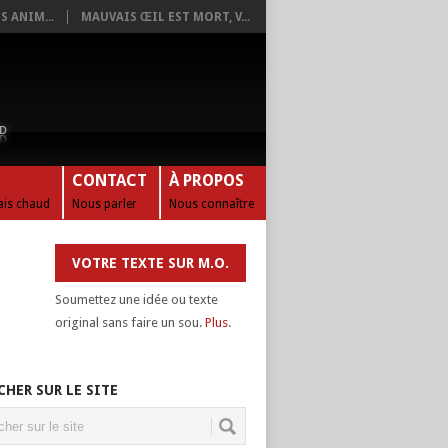
 ANIM...
MAUVAIS ŒIL EST MORT, V...
CONTACT
À PROPOS
tais chaud
Nous parler
Nous connaître
VOTRE TEXTE SUR M.O.
Soumettez une idée ou texte
original sans faire un sou.
Plus
.
CHER SUR LE SITE