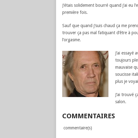
J’étais solidement bourré quand j’ai eu l’
première fois.
Sauf que quand j’suis chaud ça me prend
trouver ça pas mal fatiquant d’être à po
l’orgasme.
J’ai essayé 
toujours ple
mauvaise qua
soucisse ita
plus je voya
J’ai trouvé 
salon.
COMMENTAIRES
commentaire(s)