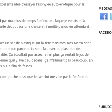
excellente idée d’essayer l’asphyxie auto-érotique pour la
MÉDIAS
 pas mal plus de temps à m’exciter, faque je venais qu’à
uelle debout sur une chaise et à moitié pendu en attendant
FACEB
avec un sac de plastique sur la tête mais mes sacs Métro sont
in de trous parce qu’ils sont fait avec du plastique de
lité. Ça étouffait pas assez, et en plus ça sentait le jus de
lienne qu’il y avait eu dedans. Ça m’allumait pas beaucoup. En
is pu le film de fesses.
ça ben poche aussi que le camelot me voie par la fenêtre du
PUBLIC