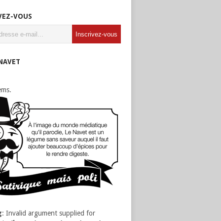
VEZ-VOUS
 NAVET
ems.
g
: Invalid argument supplied for