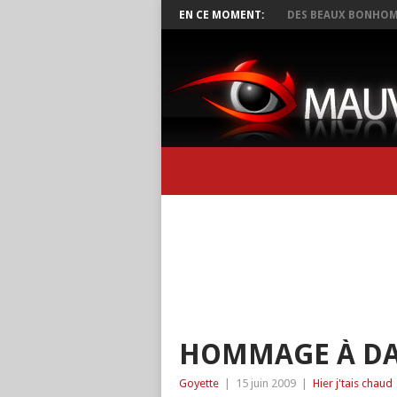
EN CE MOMENT:
DES BEAUX BONHOM
HOMMAGE À DA
Goyette
|
15 juin 2009
|
Hier j'tais chaud