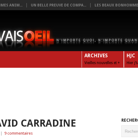
MES ANIM...
UN BELLE PREUVE DE COMPA...
LES BEAUX BONHOMMES
ARCHIVES
HJC
Vieilles nouvelles et +
Hier j’
VID CARRADINE
RECHER
|
9 commentaires