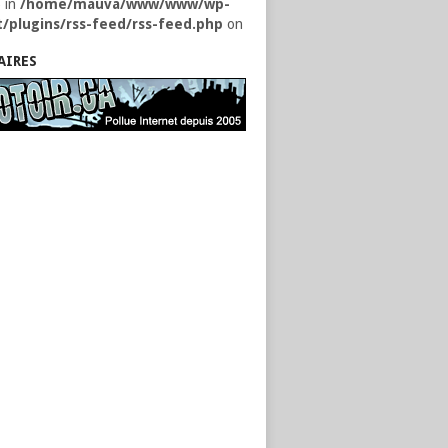
) in
/home/mauva/www/www/wp-
/plugins/rss-feed/rss-feed.php
on
AIRES