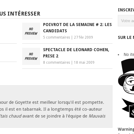
INSCRI
US INTÉRESSER
POIVROT DE LA SEMAINE # 2: LES
CANDIDATS
SUR LE
5 commentaires
|
27 fév 2009
SPECTACLE DE LEONARD COHEN,
No it
PRISE 2
8 commentaires
|
18 mai 2009
our de Goyette est meilleur lorsqu'il est pompette.
s il est en tabarnak. Il a longtemps été co-auteur
'tais chaud
avant de se joindre à l'équipe de
Mauvais
Warnin