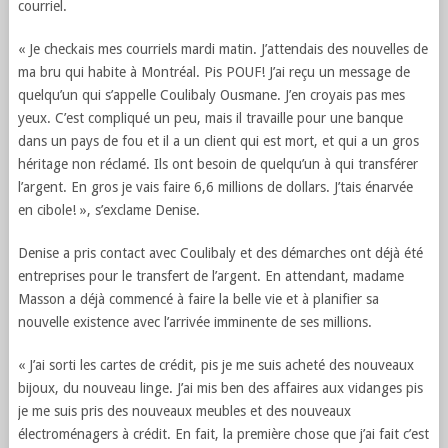
courriel.
« Je checkais mes courriels mardi matin. J’attendais des nouvelles de
ma bru qui habite à Montréal. Pis POUF! J’ai reçu un message de
quelqu’un qui s’appelle Coulibaly Ousmane. J’en croyais pas mes
yeux. C’est compliqué un peu, mais il travaille pour une banque
dans un pays de fou et il a un client qui est mort, et qui a un gros
héritage non réclamé. Ils ont besoin de quelqu’un à qui transférer
l’argent. En gros je vais faire 6,6 millions de dollars. J’tais énarvée
en cibole! », s’exclame Denise.
Denise a pris contact avec Coulibaly et des démarches ont déjà été
entreprises pour le transfert de l’argent. En attendant, madame
Masson a déjà commencé à faire la belle vie et à planifier sa
nouvelle existence avec l’arrivée imminente de ses millions.
« J’ai sorti les cartes de crédit, pis je me suis acheté des nouveaux
bijoux, du nouveau linge. J’ai mis ben des affaires aux vidanges pis
je me suis pris des nouveaux meubles et des nouveaux
électroménagers à crédit. En fait, la première chose que j’ai fait c’est