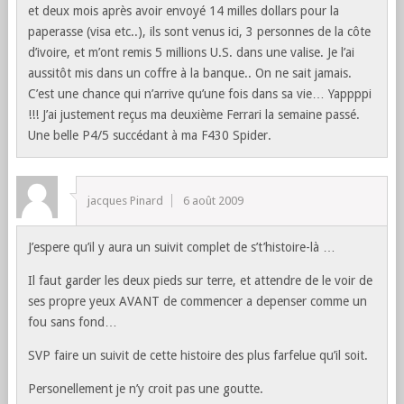
et deux mois après avoir envoyé 14 milles dollars pour la
paperasse (visa etc..), ils sont venus ici, 3 personnes de la côte
d’ivoire, et m’ont remis 5 millions U.S. dans une valise. Je l’ai
aussitôt mis dans un coffre à la banque.. On ne sait jamais.
C’est une chance qui n’arrive qu’une fois dans sa vie… Yappppi
!!! J’ai justement reçus ma deuxième Ferrari la semaine passé.
Une belle P4/5 succédant à ma F430 Spider.
jacques Pinard
6 août 2009
J’espere qu’il y aura un suivit complet de s’t’histoire-là …
Il faut garder les deux pieds sur terre, et attendre de le voir de
ses propre yeux AVANT de commencer a depenser comme un
fou sans fond…
SVP faire un suivit de cette histoire des plus farfelue qu’il soit.
Personellement je n’y croit pas une goutte.