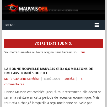
MENU
VOTRE TEXTE SUR M.O.
Soumettez une idée ou texte original sans faire un sou.
Plus
.
LA BONNE NOUVELLE MAUVAIS ŒIL: 6,6 MILLIONS DE
DOLLARS TOMBÉS DU CIEL
Marie-Catherine Sénéchal
|
6 août 2009
|
Société
|
18
commentaires
Denise Masson est comblée. Jusqu’à tout récemment, elle devait se
serrer la ceinture en cette période de récession économique. Mais
tout cela a changé lorsqu’elle a reçu une bonne nouvelle par