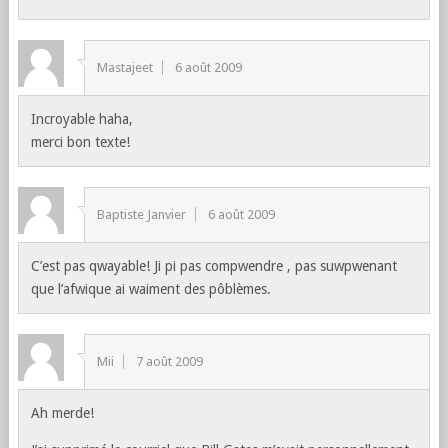
Mastajeet
6 août 2009
Incroyable haha,
merci bon texte!
Baptiste Janvier
6 août 2009
C’est pas qwayable! Ji pi pas compwendre , pas suwpwenant
que l’afwique ai waiment des pôblèmes.
Mii
7 août 2009
Ah merde!