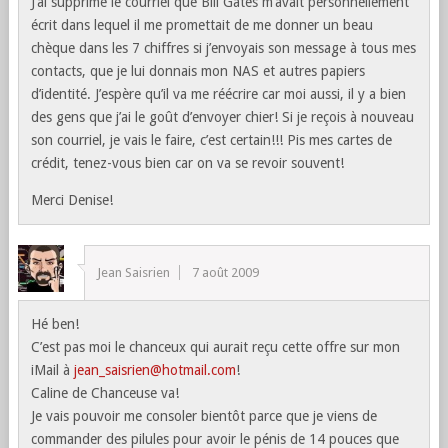
J’ai supprimé le courriel que Bill Gates m’avait personnellement
écrit dans lequel il me promettait de me donner un beau
chèque dans les 7 chiffres si j’envoyais son message à tous mes
contacts, que je lui donnais mon NAS et autres papiers
d’identité. J’espère qu’il va me réécrire car moi aussi, il y a bien
des gens que j’ai le goût d’envoyer chier! Si je reçois à nouveau
son courriel, je vais le faire, c’est certain!!! Pis mes cartes de
crédit, tenez-vous bien car on va se revoir souvent!
Merci Denise!
Jean Saisrien
7 août 2009
Hé ben!
C’est pas moi le chanceux qui aurait reçu cette offre sur mon
iMail à
jean_saisrien@hotmail.com
!
Caline de Chanceuse va!
Je vais pouvoir me consoler bientôt parce que je viens de
commander des pilules pour avoir le pénis de 14 pouces que