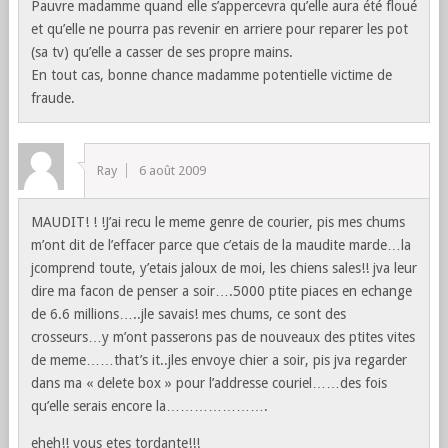
Pauvre madamme quand elle s’appercevra qu’elle aura été floué
et qu’elle ne pourra pas revenir en arriere pour reparer les pot
(sa tv) qu’elle a casser de ses propre mains.
En tout cas, bonne chance madamme potentielle victime de
fraude.
Ray
6 août 2009
MAUDIT! ! !J’ai recu le meme genre de courier, pis mes chums
m’ont dit de l’effacer parce que c’etais de la maudite marde…la
jcomprend toute, y’etais jaloux de moi, les chiens sales!! jva leur
dire ma facon de penser a soir….5000 ptite piaces en echange
de 6.6 millions…..jle savais! mes chums, ce sont des
crosseurs…y m’ont passerons pas de nouveaux des ptites vites
de meme……that’s it..jles envoye chier a soir, pis jva regarder
dans ma « delete box » pour l’addresse couriel……des fois
qu’elle serais encore la………………….
eheh!! vous etes tordante!!!