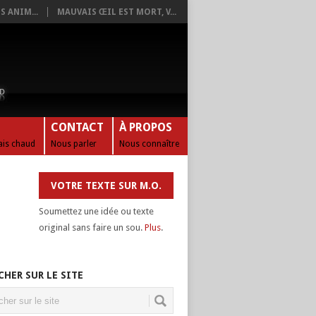
 ANIM...
MAUVAIS ŒIL EST MORT, V...
CONTACT
À PROPOS
tais chaud
Nous parler
Nous connaître
VOTRE TEXTE SUR M.O.
Soumettez une idée ou texte
original sans faire un sou.
Plus
.
CHER SUR LE SITE