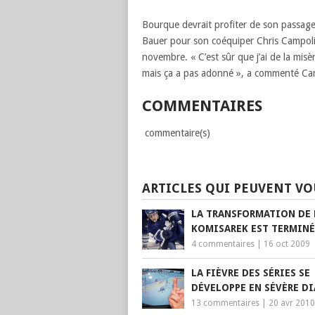
Bourque devrait profiter de son passage 
Bauer pour son coéquiper Chris Campoli, 
novembre. « C’est sûr que j’ai de la misè
mais ça a pas adonné », a commenté Ca
COMMENTAIRES
commentaire(s)
ARTICLES QUI PEUVENT VO
LA TRANSFORMATION DE
KOMISAREK EST TERMINÉ
4 commentaires
|
16 oct 2009
LA FIÈVRE DES SÉRIES SE
DÉVELOPPE EN SÉVÈRE D
13 commentaires
|
20 avr 2010