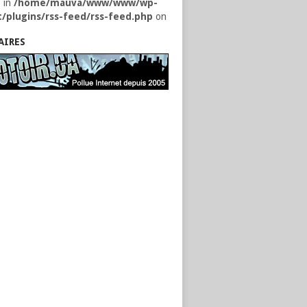
) in
/home/mauva/www/www/wp-
/plugins/rss-feed/rss-feed.php
on
AIRES