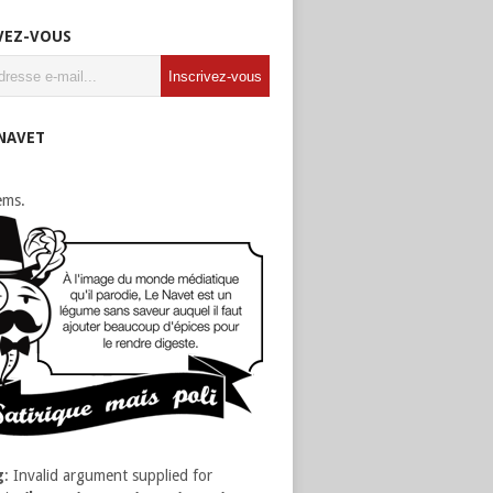
VEZ-VOUS
 NAVET
ems.
g
: Invalid argument supplied for