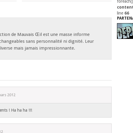
foreach(
content
line
66
PARTEN
n
action de Mauvais Œil est une masse informe
rchangeables sans personnalité ni dignité. Leur
diverse mais jamais impressionnante.
mars 2012
ents ! Ha ha ha !!!
12