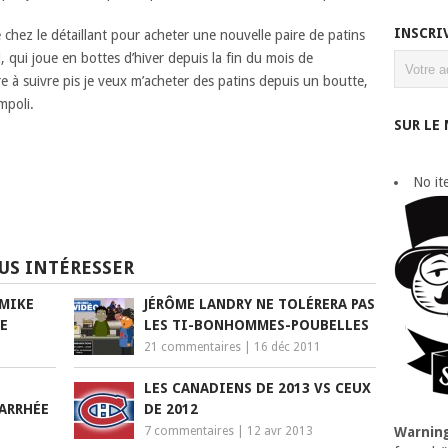
INSCRI
chez le détaillant pour acheter une nouvelle paire de patins
qui joue en bottes d’hiver depuis la fin du mois de
re à suivre pis je veux m’acheter des patins depuis un boutte,
mpoli.
SUR LE
No it
US INTÉRESSER
 MIKE
JÉRÔME LANDRY NE TOLÉRERA PAS
E
LES TI-BONHOMMES-POUBELLES
21 commentaires
|
16 déc 2011
LES CANADIENS DE 2013 VS CEUX
IARRHÉE
DE 2012
7 commentaires
|
12 avr 2013
Warnin