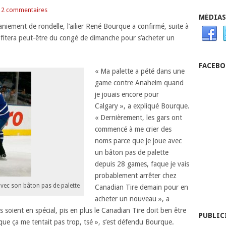
2 commentaires
MÉDIAS
aniement de rondelle, l’ailier René Bourque a confirmé, suite à
profitera peut-être du congé de dimanche pour s’acheter un
FACEB
« Ma palette a pété dans une
game contre Anaheim quand
je jouais encore pour
Calgary », a expliqué Bourque.
« Dernièrement, les gars ont
commencé à me crier des
noms parce que je joue avec
un bâton pas de palette
depuis 28 games, faque je vais
probablement arrêter chez
vec son bâton pas de palette
Canadian Tire demain pour en
acheter un nouveau », a
s soient en spécial, pis en plus le Canadian Tire doit ben être
PUBLIC
ue ça me tentait pas trop, tsé », s’est défendu Bourque.