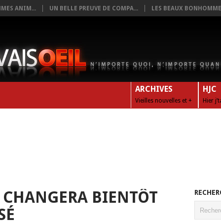
MES ANIM...
UN BELLE PREUVE DE COMPA...
LES BEAUX BONHOMMES
ARCHIVES
HJC
Vieilles nouvelles et +
Hier j’
 CHANGERA BIENTÔT
RECHER
SÉ